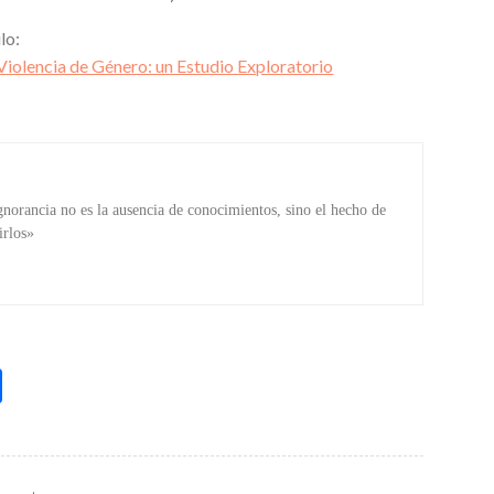
lo:
Violencia de Género: un Estudio Exploratorio
norancia no es la ausencia de conocimientos, sino el hecho de
irlos»
C
o
m
p