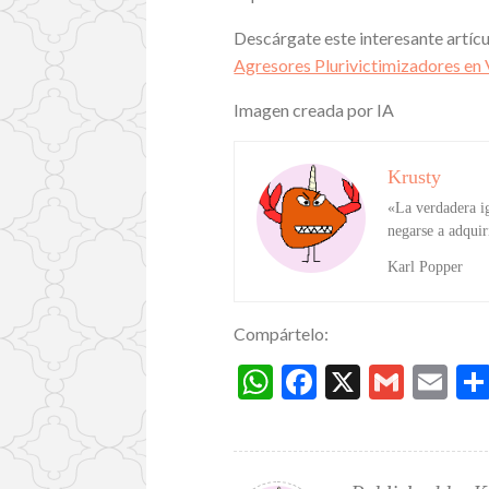
Descárgate este interesante artícu
Agresores Plurivictimizadores en 
Imagen creada por IA
Krusty
«La verdadera ig
negarse a adquir
Karl Popper
Compártelo:
W
F
X
G
E
h
ac
m
m
at
e
ai
ai
s
b
l
l