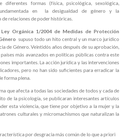
e diferentes formas (física, psicológica, sexológica,
a fundamentada en la desigualdad de género y la
o de relaciones de poder históricas.
a
Ley Orgánica 1/2004 de Medidas de Protección
 Género
supuso todo un hito central y un marco jurídico
cia de Género. Veintidós años después de su aprobación,
 países más avanzados en políticas públicas contra este
iones importantes. La acción jurídica y las intervenciones
icadores, pero no han sido suficientes para erradicar la
e forma plena.
ma que afecta a todas las sociedades de todos y cada de
ito de la psicología, se publicaran interesantes artículos
r esta violencia, que tiene por objetivo a la mujer y la
patrones culturales y micromachismos que naturalizan la
aracterística por desgracia más común de lo que a priori