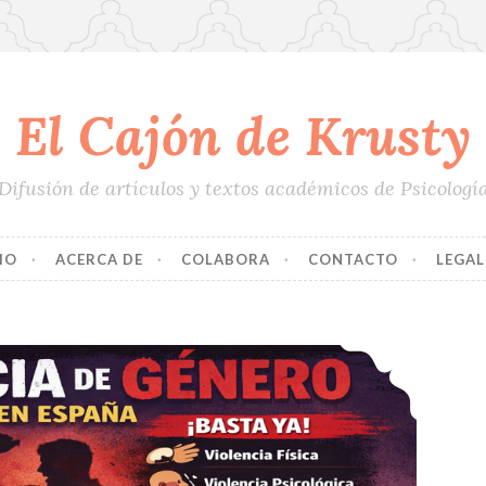
El Cajón de Krusty
Difusión de artículos y textos académicos de Psicologí
IO
ACERCA DE
COLABORA
CONTACTO
LEGAL
Agresores Plurivictimizadores en Violencia de Género: un Estudio Exploratorio