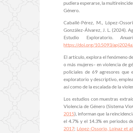
pudiera esperarse, la multireincid
Género.
Caballé-Pérez, M., López-Ossori
González-Álvarez, J. L. (2024). A
Estudio Exploratorio.
Anua
https://doi.org/10.5093/apj2024
El artículo, explora el fenómeno d
o más mujeres– en violencia de g
policiales de 69 agresores que 
exploratorio y descriptivo, emplea
así como de la escalada de la violen
Los estudios con muestras extraí
Violencia de Género (Sistema Vi
2015
), informan que la reincidenc
el 4.7% y el 14.3% en periodos d
2017
;
López-Ossorio, Loinaz et al