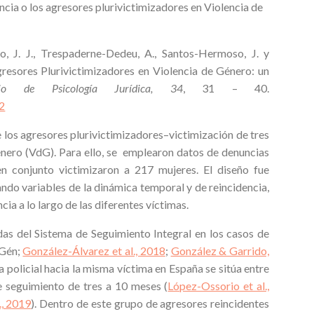
encia o los agresores plurivictimizadores en Violencia de
o, J. J., Trespaderne-Dedeu, A., Santos-Hermoso, J. y
gresores Plurivictimizadores en Violencia de Género: un
rio de Psicología Jurídica, 34
, 31 – 40.
a2
e los agresores plurivictimizadores–victimización de tres
énero (VdG). Para ello, se emplearon datos de denuncias
en conjunto victimizaron a 217 mujeres. El diseño fue
ndo variables de la dinámica temporal y de reincidencia,
cia a lo largo de las diferentes víctimas.
das del Sistema de Seguimiento Integral en los casos de
oGén;
González-Álvarez et al., 2018
;
González & Garrido,
ia policial hacia la misma víctima en España se sitúa entre
e seguimiento de tres a 10 meses (
López-Ossorio et al.,
., 2019
). Dentro de este grupo de agresores reincidentes