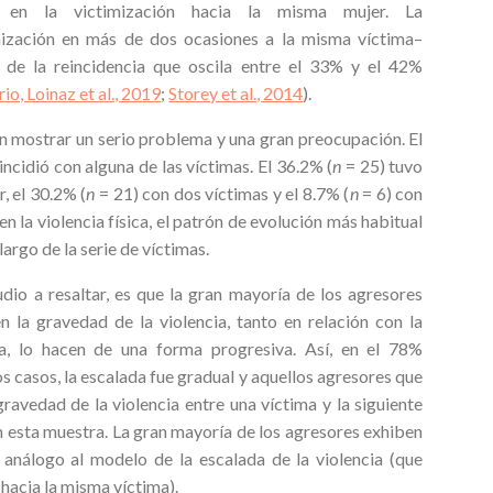
n en la victimización hacia la misma mujer. La
imización en más de dos ocasiones a la misma víctima–
 de la reincidencia que oscila entre el 33% y el 42%
o, Loinaz et al., 2019
;
Storey et al., 2014
).
en mostrar un serio problema y una gran preocupación. El
incidió con alguna de las víctimas. El 36.2% (
n
= 25) tuvo
, el 30.2% (
n
= 21) con dos víctimas y el 8.7% (
n
= 6) con
n la violencia física, el patrón de evolución más habitual
largo de la serie de víctimas.
dio a resaltar, es que la gran mayoría de los agresores
n la gravedad de la violencia, tanto en relación con la
ca, lo hacen de una forma progresiva. Así, en el 78%
los casos, la escalada fue gradual y aquellos agresores que
ravedad de la violencia entre una víctima y la siguiente
n esta muestra. La gran mayoría de los agresores exhiben
l análogo al modelo de la escalada de la violencia (que
a hacia la misma víctima).