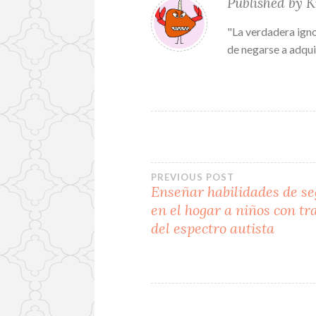
Published by
K
A
o
"La verdadera igno
p
o
de negarse a adqui
p
k
Navegación
PREVIOUS POST
Enseñar habilidades de s
en el hogar a niños con tr
de
del espectro autista
entradas