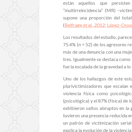
están aquellos que persiste
“multirreincidencia” (MR) –vict
supone una proporción del total
(
Belfrage et al., 2012
;
López-Ossori
Los resultados del estudio, parec
75.4% (
n
= 52) de los agresores re
más de una denuncia con una mujer
tres. Igualmente se destaca como e
fue la escalada de la gravedad a lo 
Uno de los hallazgos de este estu
plurivictimizadores que escalan e
violencia física como psicológi
(psicológica) y el 87% (física) de 
exhibieron saltos abruptos en la g
tuvieron una presencia reducida e
un patrón de victimización seria
explica la evolución de la violenci